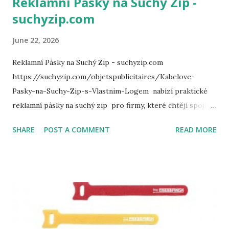
Reklamní Pásky na Suchý Zip -
suchyzip.com
June 22, 2026
Reklamní Pásky na Suchý Zip - suchyzip.com
https://suchyzip.com/objetspublicitaires/Kabelove-
Pasky-na-Suchy-Zip-s-Vlastnim-Logem nabízí praktické
reklamní pásky na suchý zip pro firmy, které chtějí spojit
užitečný produkt s viditelnou propagací značky. Tyto pásky
SHARE
POST A COMMENT
READ MORE
pomáhají s organizací kabelů, balením techniky, správou
vybavení a zároveň fungují jako každodenně používané
reklamní předměty . Pro B2B marketing jsou pásky na
suchý zip s logem chytrou volbou, protože nejsou jen
dekorace bez účelu. Lze na ně umístit logo, slogan,
webovou adresu nebo kontaktní údaj. Díky tomu vzniká
suchý zip s potiskem , který zákazník skutečně používá.