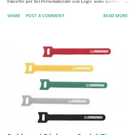
Fascette per Sci Personalizzate con Logo sono accessori
pratici, resistenti e perfetti per promuovere un marchio in
SHARE
POST A COMMENT
READ MORE
modo visibile durante eventi sportivi, gare, attività outdoor
e vendita al dettaglio. Grazie alla produzione diretta, è
possibile realizzare Fascette Sci Personalizzate con
colori, misure e stampa logo aziendale su misura. Le
Fascette per Sci con Logo aiutano a tenere insieme gli sci
durante il trasporto, proteggendo la superficie e
migliorando l’organizzazione. Sono ideali per sci alpino, sci
nordico, scuole di sci, resort sciistici, negozi sportivi e ski
club. A differenza dei gadget usa e getta, queste Fascette
Velcro per Sci sono riutilizzabili, leggere e adatte a un
utilizzo quotidiano. Per aziende, club sportivi e distributori,
gli Ski Straps Pers...