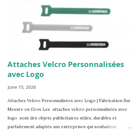
Kabelové pásky na suchý zip jsou ideální pro kanceláře, IT
oddělení, datová centra, elektroinstalace, sklady, servisní
týmy i výrobce elektroniky. Pomáhají udržet pořádek u
napájecích kabelů, síťových kabelů, datových kabelů, USB
kabelů a prezentační techniky. Konečně produkt, který
nedělá marketing jen hlasitě, ...
Attaches Velcro Personnalisées
avec Logo
June 15, 2026
Attaches Velcro Personnalisées avec Logo | Fabrication Sur
Mesure en Gros Les attaches velcro personnalisées avec
logo sont des objets publicitaires utiles, durables et
parfaitement adaptés aux entreprises qui souhaitent
renforcer leur visibilité avec un support réellement