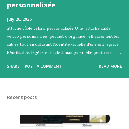
personnalisée
July 26, 2026
attache câble velcro personnalisée Une attache câble
velcro personnalisée permet d’organiser efficacement les
câbles tout en diffusant l’identité visuelle d’une entreprise.
Réutilisable, légère et facile à manipuler, elle peut recevoir
un logo, un texte, un slogan ou une couleur Pantone
SHARE
POST A COMMENT
READ MORE
adaptée à votre communication professionnelle. La bande
velcro personnalisée constitue une solution pratique pour
regrouper des câbles USB, HDMI, audio, réseau,
électriques ou de chargement. Elle remplace
Recent posts
avantageusement les colliers plastiques à usage unique et
peut être ouverte puis refermée de nombreuses fois sans
outil. Une bande auto-agrippante personnalisée s’adapte
aux bureaux, ateliers, magasins, salons professionnels,