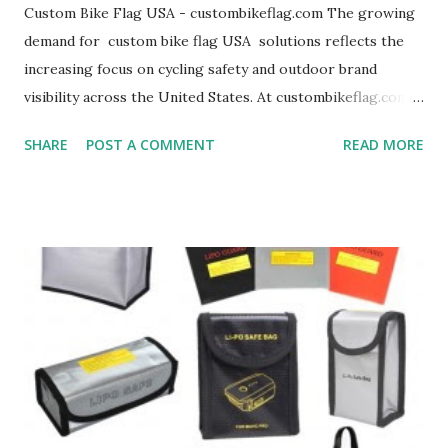
Custom Bike Flag USA - custombikeflag.com The growing
demand for custom bike flag USA solutions reflects the
increasing focus on cycling safety and outdoor brand
visibility across the United States. At custombikeflag.com,
we specialize in delivering high-quality, durable, and fully
SHARE
POST A COMMENT
READ MORE
customizable flag systems designed for both promotional
campaigns and road safety applications. Our custom bicycle
flag USA products are widely used in cycling events, school
safety programs, delivery fleets, and outdoor marketing
activities. Designed for maximum visibility, each flag
ensures riders are easily seen in traffic, significantly
improving overall road safety. As a professional bike flag
manufacturer , we provide OEM and ODM services for
brands, distributors, and promotional companies across
the USA market. Our printed bike flag with fiberglass pole
ensures strong durability, weather resistance, and long-