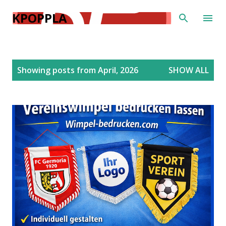
Skip to main content
KPOPPLA
P
Showing posts from April, 2026
SHOW ALL
o
s
t
s