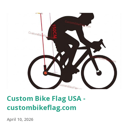
Funktionalität. Unsere Weinglashalter mit Logo sind
individuell gestaltbar und ideal als Werbeartikel
Weinglashalter geeignet. Durch das hochwertige
Neopren-Material sind sie leicht, flexibel und angenehm zu
tragen. Der Weinglashalter zum Umhängen ist besonders
beliebt bei Veranstaltungen, bei denen Gäste ihre Hände
frei haben möchten. Als Weinglas Lanyard bietet er eine
praktische und stilvolle Lösung für jede Art von Event.
Besonders im Bereich Weinglashalter für Events ,
Weinglashalter für Messen und Weinverkostungen ist
dieses Produkt...
Custom Bike Flag USA -
custombikeflag.com
April 10, 2026