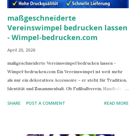
maßgeschneiderte
Vereinswimpel bedrucken lassen
- Wimpel-bedrucken.com
April 20, 2026
maßgeschneiderte Vereinswimpel bedrucken lassen -
Wimpel-bedrucken.com Ein Vereinswimpel ist weit mehr
als nur ein dekoratives Accessoire – er steht für Tradition,
Identität und Zusammenhalt. Ob Fußballverein, Handballclub
oder Fanorganisation: Wer professionelle Vereinspräsenz
SHARE
POST A COMMENT
READ MORE
zeigen möchte, sollte Wimpel bedrucken lassen, die
hochwertig verarbeitet sind und das Vereinslogo perfekt
darstellen. Genau dafür bietet Wimpel-bedrucken.com eine
moderne Lösung, um maßgeschneiderte Vereinswimpel