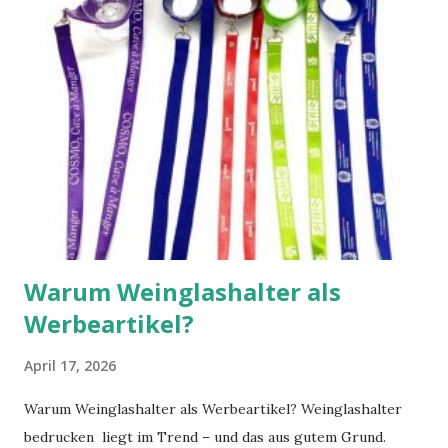
bedrucken lassen zu können – schnell, zuverlässig und mit
professioneller Druckqualität. Besonders im Sport sind
individuelle Wimpel ein echtes Symbol für Wertschätzung.
Bei Turnieren, Freundschaftsspielen oder
Jubiläumsveranstaltungen wirken sie repräsentativ und
bleiben als Erinnerung erhalten. Viele Vereine setzen
gezielt darauf, Sport Wimpel bedrucken zu lassen, um
Spieler, Sponsoren oder Gäste stilvoll zu begrüßen. Mit
einem professionellen Design können Sie auße...
Warum Weinglashalter als
Werbeartikel?
April 17, 2026
Warum Weinglashalter als Werbeartikel? Weinglashalter
bedrucken liegt im Trend – und das aus gutem Grund.