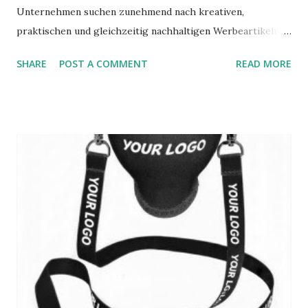
Unternehmen suchen zunehmend nach kreativen,
praktischen und gleichzeitig nachhaltigen Werbeartikeln,
die im Alltag sichtbar bleiben. Ein Weinglashalter mit Logo
SHARE
POST A COMMENT
READ MORE
vereint genau diese Eigenschaften: Er ist funktional, leicht
zu transportieren und sorgt dafür, dass Ihre Marke bei
Events, Messen oder Weinverkostungen immer präsent ist.
Besonders als Weinglashalter Werbeartikel bietet er
einen echten Mehrwert für Kunden und Geschäftspartner.
Ein großer Vorteil ist die Individualisierbarkeit.
Unternehmen können Weinglashalter personalisiert
gestalten und exakt auf ihre Markenidentität abstimmen.
Ob Firmenlogo, Slogan oder individuelles Design – durch
modernes Druckverfahren wird jeder Weinglashalter
individuell gestalten zum echten Hingucker. Besonders bei
Wein-Events oder Firmenveranstaltungen sorgt dies für
Wiedererkennungswert und s...