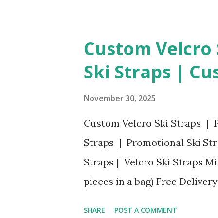
setzen zunehmend auf die Pil
Werbemittel mit echtem Mehr
Custom Velcro S
Medikamentenbox 7 Tage stär
Ski Straps | Cu
Kunden. Bei https://1awerbe
Tage-Pillendose-Tablettend
November 30, 2025
Tablettendose-Aufbewahrun
Custom Velcro Ski Straps | P
Ihre Pillendose mit Logo bedr
Straps | Promotional Ski St
gestaltete Werbeartikel Pille
Straps | Velcro Ski Straps M
Kundengeschenk im Gesundhei
pieces in a bag) Free Deliver
Wochen-Pillenbox mit k...
after Order Clarity and Rec
SHARE
POST A COMMENT