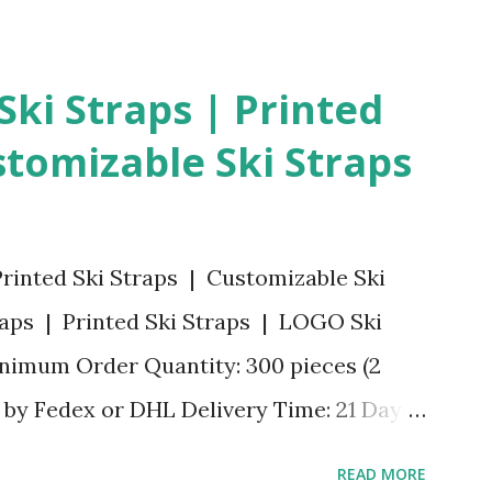
lenbox 7 Tage als nachhaltiges
wert. Eine funktionale
ki Straps | Printed
kt Markenpräsenz im Alltag Ihrer
stomizable Ski Straps
artikel.com/Werbeartikel/Tragbare-7-
ose-Pillenbox-Rund-Medikament-Box-
gsbox-bedrucken-lassen können Sie
rinted Ski Straps | Customizable Ski
ucken lassen . Diese individuell
raps | Printed Ski Straps | LOGO Ski
ndose eignet sich ideal als
inimum Order Quantity: 300 pieces (2
tsbereich. Besonders gefragt ist die
y by Fedex or DHL Delivery Time: 21 Days
eipt of Payment in Advance （Expedited
READ MORE