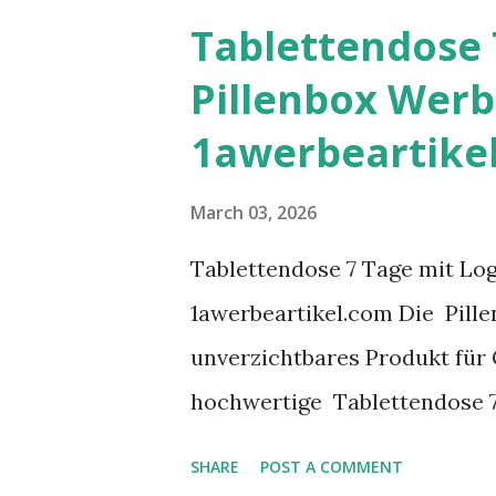
skiwax bedrukken service is 
Tablettendose 
merken en organisaties die o
Pillenbox Werb
hun naamsbekendheid te verg
1awerbeartike
skischolen, evenementen of 
combineert functionaliteit 
March 03, 2026
Gepersonaliseerde skiwax is 
Tablettendose 7 Tage mit Lo
een duurzaam marketingmiddel
1awerbeartikel.com Die Pille
de verpakking en wordt telke
unverzichtbares Produkt für G
pi...
hochwertige Tablettendose 7
Wochenorganisation, klare F
SHARE
POST A COMMENT
Handhabung. Unternehmen, A