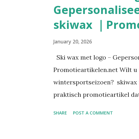
Gepersonalise
skiwax ｜Promo
January 20, 2026
Ski wax met logo – Geperso
Promotieartikelen.net Wilt u
wintersportseizoen? skiwax m
praktisch promotieartikel dat
outdoor activiteiten en sport
SHARE
POST A COMMENT
Promotieartikelen.net vindt 
personaliseren is met uw bedr