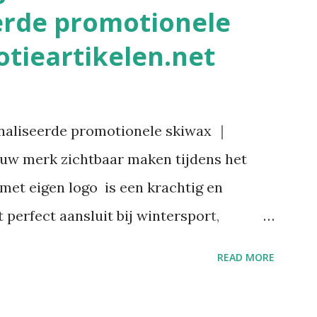
erde promotionele
tieartikelen.net
naliseerde promotionele skiwax ｜
 uw merk zichtbaar maken tijdens het
et eigen logo is een krachtig en
 perfect aansluit bij wintersport,
ieve doelgroepen. Bij
READ MORE
u hoogwaardige skiwax die volledig te
ijfslogo, slogan of huisstijl. Onze