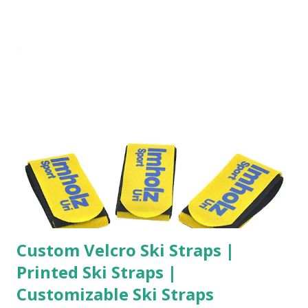
die Pillenbox 7 Tage als nachhaltiges Werbemittel mit
echtem Mehrwert. Eine funktionale Medikamentenbox 7
Tage stärkt Markenpräsenz im Alltag Ihrer Kunden. Bei
https://1awerbeartikel.com/Werbeartikel/Tragbare-7-
Tage-Pillendose-Tablettendose-Pillenbox-Rund-
Medikament-Box-Tablettendose-Aufbewahrungsbox-
bedrucken-lassen können Sie Ihre Pillendose mit Logo
bedrucken lassen . Diese individuell gestaltete
Werbeartikel Pillendose eignet sich ideal als
Kundengeschenk im Gesundheitsbereich. Besonders
gefragt ist die Wochen-Pillenbox mit k...
Custom Velcro Ski Straps |
Printed Ski Straps |
Customizable Ski Straps