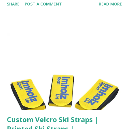
SHARE
POST A COMMENT
READ MORE
Fächeraufteilung und einfache Handhabung. Unternehmen,
Apotheken und Pflegeeinrichtungen setzen zunehmend auf
die Pillenbox 7 Tage als nachhaltiges Werbemittel mit
echtem Mehrwert. Eine funktionale Medikamentenbox 7
Tage stärkt Markenpräsenz im Alltag Ihrer Kunden. Bei
https://1awerbeartikel.com/Werbeartikel/Tragbare-7-
Tage-Pillendose-Tablettendose-Pillenbox-Rund-
Medikament-Box-Tablettendose-Aufbewahrungsbox-
bedrucken-lassen können Sie Ihre Pillendose mit Logo
bedrucken lassen . Diese individuell gestaltete
Werbeartikel Pillendose eignet sich ideal als
Kundengeschenk im Gesundheitsbereich. Besonders
gefragt ist die Wochen-Pillenbox mit k...
Custom Velcro Ski Straps |
Printed Ski Straps |