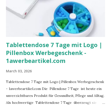
functionaliteit met maximale zichtbaarheid.
Gepersonaliseerde skiwax is niet alleen een nuttig
product, maar ook een duurzaam marketingmiddel. Uw
logo blijft langdurig zichtbaar op de verpakking en wordt
telkens opnieuw gezien tijdens gebruik op de pi...
Tablettendose 7 Tage mit Logo |
Pillenbox Werbegeschenk -
1awerbeartikel.com
March 03, 2026
Tablettendose 7 Tage mit Logo | Pillenbox Werbegeschenk
- 1awerbeartikel.com Die Pillendose 7 Tage ist heute ein
unverzichtbares Produkt für Gesundheit, Pflege und Alltag.
Als hochwertige Tablettendose 7 Tage überzeugt sie
durch praktische Wochenorganisation, klare