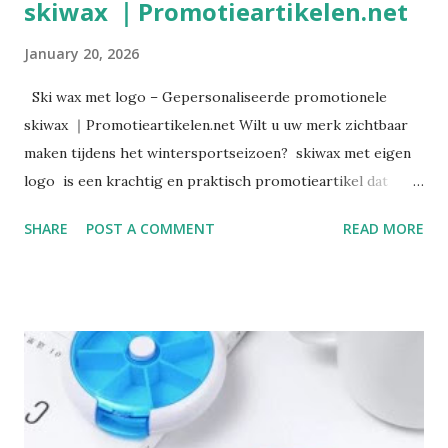
skiwax ｜Promotieartikelen.net
January 20, 2026
Ski wax met logo – Gepersonaliseerde promotionele
skiwax ｜Promotieartikelen.net Wilt u uw merk zichtbaar
maken tijdens het wintersportseizoen? skiwax met eigen
logo is een krachtig en praktisch promotieartikel dat
perfect aansluit bij wintersport, outdoor activiteiten en
SHARE
POST A COMMENT
READ MORE
sportieve doelgroepen. Bij Promotieartikelen.net vindt u
hoogwaardige skiwax die volledig te personaliseren is met
uw bedrijfslogo, slogan of huisstijl. Onze skiwax
bedrukken service is speciaal ontwikkeld voor bedrijven,
merken en organisaties die op zoek zijn naar een originele
manier om hun naamsbekendheid te vergroten. Of het nu
gaat om sportwinkels, skischolen, evenementen of
wintercampagnes, ski wax met logo combineert