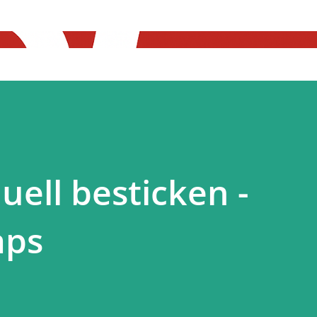
Skip to main content
uell besticken -
aps